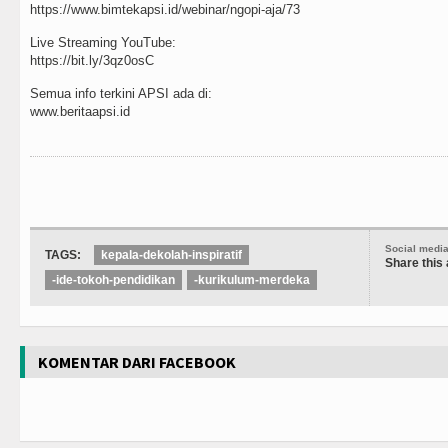
https://www.bimtekapsi.id/webinar/ngopi-aja/73
Live Streaming YouTube:
https://bit.ly/3qz0osC
Semua info terkini APSI ada di:
www.beritaapsi.id
Social medi
TAGS:
kepala-dekolah-inspiratif
Share this 
-ide-tokoh-pendidikan
-kurikulum-merdeka
KOMENTAR DARI FACEBOOK