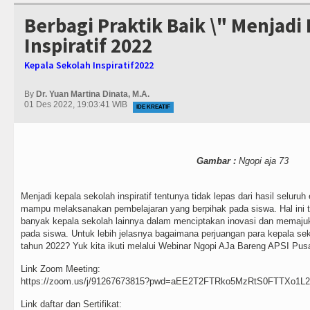
Berbagi Praktik Baik \" Menjadi
Inspiratif 2022
Kepala Sekolah Inspiratif2022
By
Dr. Yuan Martina Dinata, M.A.
01 Des 2022, 19:03:41 WIB
IDE KREATIF
Gambar :
Ngopi aja 73
Menjadi kepala sekolah inspiratif tentunya tidak lepas dari hasil seluru
mampu melaksanakan pembelajaran yang berpihak pada siswa. Hal ini t
banyak kepala sekolah lainnya dalam menciptakan inovasi dan memajuk
pada siswa. Untuk lebih jelasnya bagaimana perjuangan para kepala seko
tahun 2022? Yuk kita ikuti melalui Webinar Ngopi AJa Bareng APSI Pusat
Link Zoom Meeting:
https://zoom.us/j/91267673815?pwd=aEE2T2FTRko5MzRtS0FTTXo1L
Link daftar dan Sertifikat: