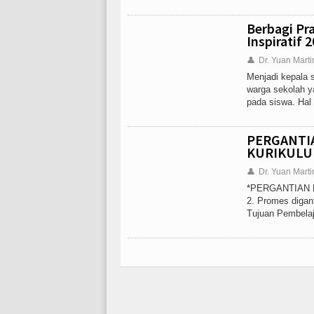
Berbagi Pra
Inspiratif 
👤
Dr. Yuan Marti
Menjadi kepala s
warga sekolah y
pada siswa. Hal 
PERGANTIA
KURIKULU
👤
Dr. Yuan Marti
*PERGANTIAN NA
2. Promes digant
Tujuan Pembelaja