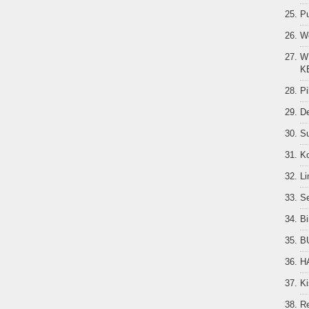
P
W
W
K
Pi
D
S
K
Li
Se
B
B
H
Ki
Re