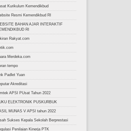
usat Kurikulum Kemendikbud
ebsite Resmi Kemendikbud RI
EBSITE BAHAN AJAR INTERAKTIF
EMENDIKBUD RI
kiran Rakyat.com
etik.com
uara Merdeka.com
oran tempo
nk Padlet Yuan
putar Akreditasi
imtek APSI PUsat Tahun 2022
UKU ELEKTRONIK PUSKURBUK
ASIL MUNAS V APSI tahun 2022
sah Sukses Kepala Sekolah Berprestasi
gulasi Penilaian Kinerja PTK