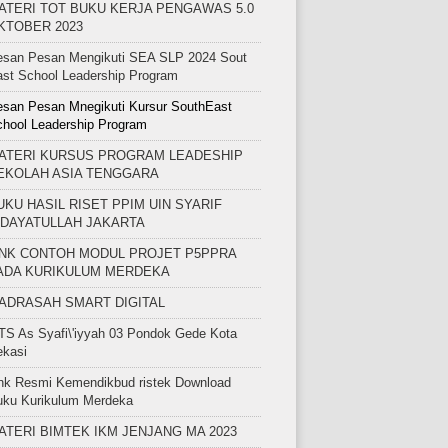
ATERI TOT BUKU KERJA PENGAWAS 5.0
KTOBER 2023
esan Pesan Mengikuti SEA SLP 2024 Sout
st School Leadership Program
san Pesan Mnegikuti Kursur SouthEast
hool Leadership Program
ATERI KURSUS PROGRAM LEADESHIP
EKOLAH ASIA TENGGARA
UKU HASIL RISET PPIM UIN SYARIF
IDAYATULLAH JAKARTA
INK CONTOH MODUL PROJET P5PPRA
ADA KURIKULUM MERDEKA
ADRASAH SMART DIGITAL
S As Syafi\'iyyah 03 Pondok Gede Kota
ekasi
nk Resmi Kemendikbud ristek Download
uku Kurikulum Merdeka
ATERI BIMTEK IKM JENJANG MA 2023