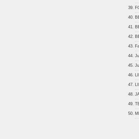
F
B
B
B
F
J
Ju
L
L
J
T
M