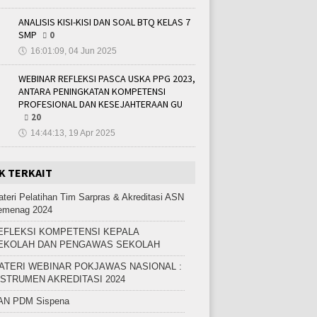
ANALISIS KISI-KISI DAN SOAL BTQ KELAS 7
SMP
0
🕔
16:01:09, 04 Jun 2025
WEBINAR REFLEKSI PASCA USKA PPG 2023,
ANTARA PENINGKATAN KOMPETENSI
PROFESIONAL DAN KESEJAHTERAAN GU
20
🕔
14:44:13, 19 Apr 2025
K TERKAIT
teri Pelatihan Tim Sarpras & Akreditasi ASN
emenag 2024
EFLEKSI KOMPETENSI KEPALA
EKOLAH DAN PENGAWAS SEKOLAH
ATERI WEBINAR POKJAWAS NASIONAL :
NSTRUMEN AKREDITASI 2024
AN PDM Sispena