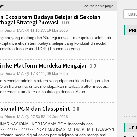
A"
Back to homepage
Ekosistem Budaya Belajar di Sekolah
bagai Strategi ?novasi
0
PRI
na Dinata, M.A.
🕔
11:10:37, 19 Mar 2025
gram yang matang dan Strategi inovasi merupakan salah satu
erciptanya ekosistem budaya belajar yang kondusif disekolah.
ndidikan Indonesia (TROPI) Foundation yang . . .
n ke Platform Merdeka Mengajar
0
na Dinata, M.A.
🕔
17:37:11, 09 Mar 2025
a Mengajar adalah platform yang diperuntukkan bagi guru dan
 Oleh karena itu, untuk mendapatkan manfaat platform secara
a memerlukan akses masuk/login dengan: Akun . . .
sional PGM dan Classpoint
0
na Dinata, M.A.
🕔
07:53:52, 10 Jan 2026
BINAR NASIONAL KERJASAMA PGM Indonesia dan
JE
???????? ???????? *OPTIMALISASI MEDIA PEMBELAJARAN
faatan media digital dalam pembelajaran sudah mengalami