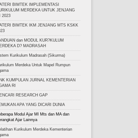
ATERI BIMTEK IMPLEMENTASI
URIKULUM MERDEKA UNTUK JENJANG
I 2023
ATERI BIMTEK IKM JENJANG MTS KSKK
023
ANDUAN dan MODUL KUR?KULUM
ERDEKA D? MADRASAH
stem Kurikulum Madrasah (Sikurma)
urikulum Merdeka Untuk Mapel Rumpun
gama
INK KUMPULAN JURNAL KEMENTERIAN
GAMA RI
ENCARI RESEARCH GAP
EMUKAN APA YANG DICARI DUNIA
berapa Modul Ajar MI Mts dan MA dan
rangkat Ajar Lainnya
latihan Kurikulum Merdeka Kementerian
gama