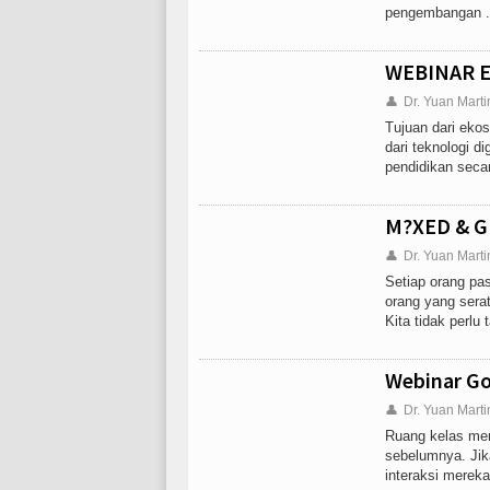
pengembangan . 
WEBINAR E
👤
Dr. Yuan Marti
Tujuan dari eko
dari teknologi d
pendidikan secar
M?XED & 
👤
Dr. Yuan Marti
Setiap orang pa
orang yang sera
Kita tidak perlu
Webinar Go
👤
Dr. Yuan Marti
Ruang kelas meng
sebelumnya. Jik
interaksi merek