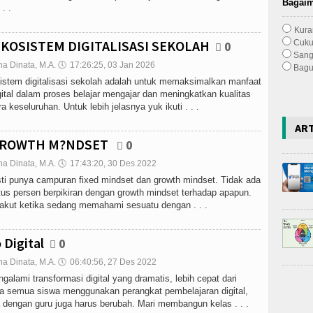
Bagaim
. .
Kura
KOSISTEM DIGITALISASI SEKOLAH
Cuk
0
Sang
na Dinata, M.A.
🕔
17:26:25, 03 Jan 2026
Bagu
sistem digitalisasi sekolah adalah untuk memaksimalkan manfaat
igital dalam proses belajar mengajar dan meningkatkan kualitas
a keseluruhan. Untuk lebih jelasnya yuk ikuti . . .
AR
GROWTH M?NDSET
0
na Dinata, M.A.
🕔
17:43:20, 30 Des 2022
sti punya campuran fixed mindset dan growth mindset. Tidak ada
tus persen berpikiran dengan growth mindset terhadap apapun.
 takut ketika sedang memahami sesuatu dengan . . .
 Digital
0
na Dinata, M.A.
🕔
06:40:56, 27 Des 2022
alami transformasi digital yang dramatis, lebih cepat dari
a semua siswa menggunakan perangkat pembelajaran digital,
a dengan guru juga harus berubah. Mari membangun kelas . . .