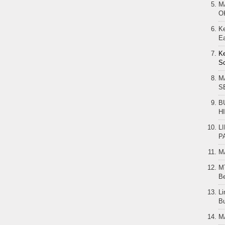
M
O
K
Ea
Ke
Sc
M
S
B
H
L
P
M
MT
B
Li
B
M