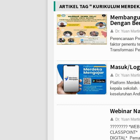
ARTIKEL TAG " KURIKULUM MERDEK
Membangun 
Dengan Ber
👤
Dr. Yuan Marti
Perencanaan Pro
faktor penentu t
Transformasi Pe
Masuk/Logi
👤
Dr. Yuan Marti
Platform Merdek
kepala sekolah.
keseluruhan And
Webinar Na
👤
Dr. Yuan Marti
???????? *WE
CLASSPOINT* 
DIGITAL* Peman