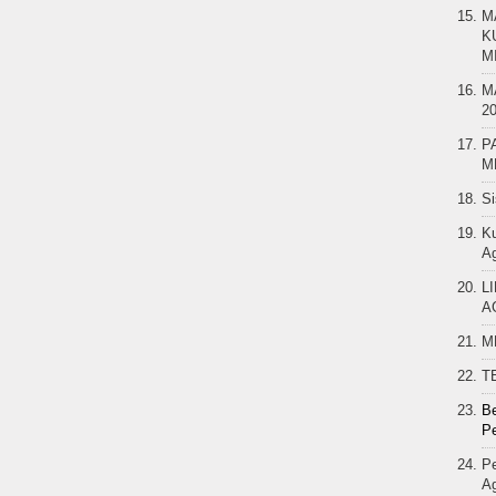
M
K
M
M
2
P
M
Si
K
A
L
A
M
T
Be
Pe
Pe
A