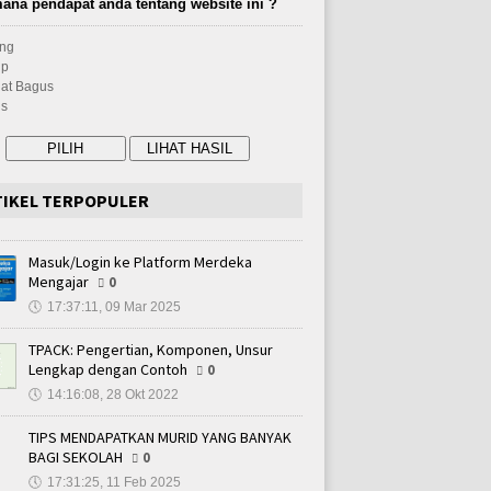
ana pendapat anda tentang website ini ?
ng
up
at Bagus
s
TIKEL TERPOPULER
Masuk/Login ke Platform Merdeka
Mengajar
0
🕔
17:37:11, 09 Mar 2025
TPACK: Pengertian, Komponen, Unsur
Lengkap dengan Contoh
0
🕔
14:16:08, 28 Okt 2022
TIPS MENDAPATKAN MURID YANG BANYAK
BAGI SEKOLAH
0
🕔
17:31:25, 11 Feb 2025