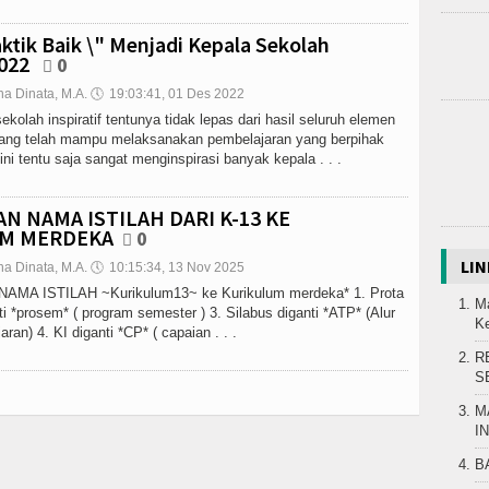
ktik Baik \" Menjadi Kepala Sekolah
2022
0
na Dinata, M.A.
🕔
19:03:41, 01 Des 2022
ekolah inspiratif tentunya tidak lepas dari hasil seluruh elemen
ang telah mampu melaksanakan pembelajaran yang berpihak
ini tentu saja sangat menginspirasi banyak kepala . . .
N NAMA ISTILAH DARI K-13 KE
M MERDEKA
0
LIN
na Dinata, M.A.
🕔
10:15:34, 13 Nov 2025
MA ISTILAH ~Kurikulum13~ ke Kurikulum merdeka* 1. Prota
Ma
i *prosem* ( program semester ) 3. Silabus diganti *ATP* (Alur
K
ran) 4. KI diganti *CP* ( capaian . . .
R
S
M
I
B