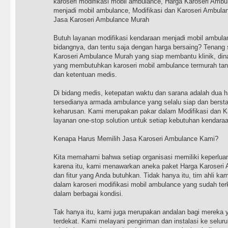
karoseri modifikasi mobil ambulance, Harga Karoseri Ambu
menjadi mobil ambulance, Modifikasi dan Karoseri Ambulan
Jasa Karoseri Ambulance Murah
Butuh layanan modifikasi kendaraan menjadi mobil ambula
bidangnya, dan tentu saja dengan harga bersaing? Tenang 
Karoseri Ambulance Murah yang siap membantu klinik, dina
yang membutuhkan karoseri mobil ambulance termurah tan
dan ketentuan medis.
Di bidang medis, ketepatan waktu dan sarana adalah dua ha
tersedianya armada ambulance yang selalu siap dan berst
keharusan. Kami merupakan pakar dalam Modifikasi dan 
layanan one-stop solution untuk setiap kebutuhan kendara
Kenapa Harus Memilih Jasa Karoseri Ambulance Kami?
Kita memahami bahwa setiap organisasi memiliki keperlua
karena itu, kami menawarkan aneka paket Harga Karoseri 
dan fitur yang Anda butuhkan. Tidak hanya itu, tim ahli ka
dalam karoseri modifikasi mobil ambulance yang sudah ter
dalam berbagai kondisi.
Tak hanya itu, kami juga merupakan andalan bagi mereka 
terdekat. Kami melayani pengiriman dan instalasi ke seluru