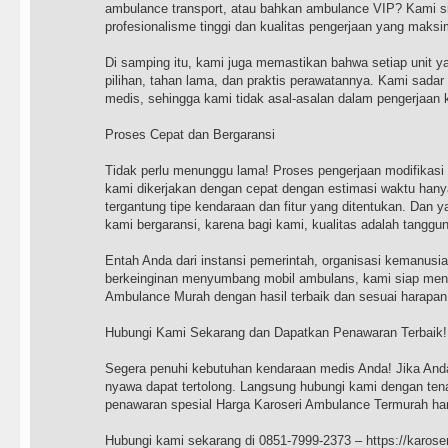
ambulance transport, atau bahkan ambulance VIP? Kami s
profesionalisme tinggi dan kualitas pengerjaan yang maksi
Di samping itu, kami juga memastikan bahwa setiap unit y
pilihan, tahan lama, dan praktis perawatannya. Kami sadar b
medis, sehingga kami tidak asal-asalan dalam pengerjaan 
Proses Cepat dan Bergaransi
Tidak perlu menunggu lama! Proses pengerjaan modifikasi
kami dikerjakan dengan cepat dengan estimasi waktu hany
tergantung tipe kendaraan dan fitur yang ditentukan. Dan 
kami bergaransi, karena bagi kami, kualitas adalah tanggu
Entah Anda dari instansi pemerintah, organisasi kemanusi
berkeinginan menyumbang mobil ambulans, kami siap men
Ambulance Murah dengan hasil terbaik dan sesuai harapan
Hubungi Kami Sekarang dan Dapatkan Penawaran Terbaik!
Segera penuhi kebutuhan kendaraan medis Anda! Jika Anda
nyawa dapat tertolong. Langsung hubungi kami dengan ten
penawaran spesial Harga Karoseri Ambulance Termurah hari
Hubungi kami sekarang di 0851-7999-2373 – https://karos