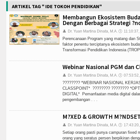
ARTIKEL TAG " IDE TOKOH PENDIDIKAN"
Membangun Ekosistem Budaya
Dengan Berbagai Strategi ?n
👤
Dr. Yuan Martina Dinata, M.A.
🕔
11:10:37
Perencanaan Program yang matang dan Str
faktor penentu terciptanya ekosistem buda
Transformasi Pendidikan Indonesia (TROPI)
Webinar Nasional PGM dan C
👤
Dr. Yuan Martina Dinata, M.A.
🕔
07:53:52
???????? *WEBINAR NASIONAL KERJAS
CLASSPOINT* ???????? ???????? *O
DIGITAL* Pemanfaatan media digital dal
pengembangan . . .
M?XED & GROWTH M?NDSE
👤
Dr. Yuan Martina Dinata, M.A.
🕔
17:43:20
Setiap orang pasti punya campuran fixed 
orang yang seratus persen berpikiran den