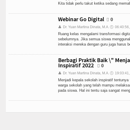
Kita tidak perlu takut ketika sedang mema
Webinar Go Digital
0
👤
Dr. Yuan Martina Dinata, M.A.
🕔
06:40:56
Ruang kelas mengalami transformasi digital
sebelumnya. Jika semua siswa menggunaka
interaksi mereka dengan guru juga harus b
Berbagi Praktik Baik \" Menj
Inspiratif 2022
0
👤
Dr. Yuan Martina Dinata, M.A.
🕔
19:03:41
Menjadi kepala sekolah inspiratif tentunya 
warga sekolah yang telah mampu melaksa
pada siswa. Hal ini tentu saja sangat mengi