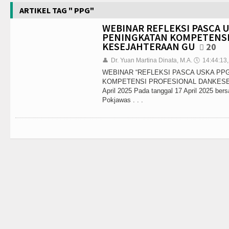
ARTIKEL TAG " PPG"
WEBINAR REFLEKSI PASCA U
PENINGKATAN KOMPETENSI
KESEJAHTERAAN GU
20
👤
Dr. Yuan Martina Dinata, M.A.
🕔
14:44:13,
WEBINAR “REFLEKSI PASCA USKA PPG
KOMPETENSI PROFESIONAL DANKESE
April 2025 Pada tanggal 17 April 2025 be
Pokjawas . . .