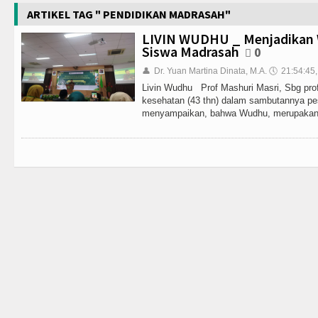
ARTIKEL TAG " PENDIDIKAN MADRASAH"
LIVIN WUDHU _ Menjadikan 
Siswa Madrasah
0
👤
Dr. Yuan Martina Dinata, M.A.
🕔
21:54:45,
Livin Wudhu Prof Mashuri Masri, Sbg pro
kesehatan (43 thn) dalam sambutannya pe
menyampaikan, bahwa Wudhu, merupakan c