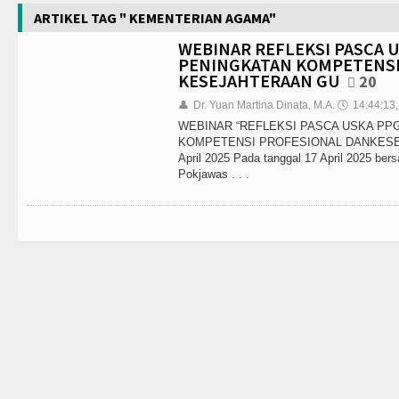
ARTIKEL TAG " KEMENTERIAN AGAMA"
WEBINAR REFLEKSI PASCA U
PENINGKATAN KOMPETENSI
KESEJAHTERAAN GU
20
👤
Dr. Yuan Martina Dinata, M.A.
🕔
14:44:13,
WEBINAR “REFLEKSI PASCA USKA PPG
KOMPETENSI PROFESIONAL DANKESE
April 2025 Pada tanggal 17 April 2025 be
Pokjawas . . .