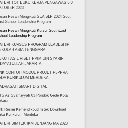
ATERI TOT BUKU KERJA PENGAWAS 5.0
KTOBER 2023
esan Pesan Mengikuti SEA SLP 2024 Sout
st School Leadership Program
san Pesan Mnegikuti Kursur SouthEast
hool Leadership Program
ATERI KURSUS PROGRAM LEADESHIP
EKOLAH ASIA TENGGARA
UKU HASIL RISET PPIM UIN SYARIF
IDAYATULLAH JAKARTA
INK CONTOH MODUL PROJET P5PPRA
ADA KURIKULUM MERDEKA
ADRASAH SMART DIGITAL
S As Syafi\'iyyah 03 Pondok Gede Kota
ekasi
nk Resmi Kemendikbud ristek Download
uku Kurikulum Merdeka
ATERI BIMTEK IKM JENJANG MA 2023