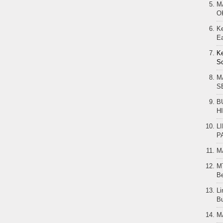
M
O
K
Ea
Ke
Sc
M
S
B
H
L
P
M
MT
B
Li
B
M