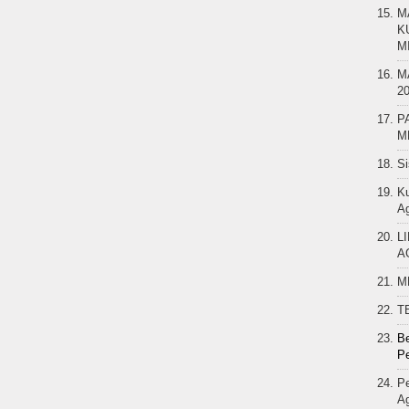
M
K
M
M
2
P
M
Si
K
A
L
A
M
T
Be
Pe
Pe
A