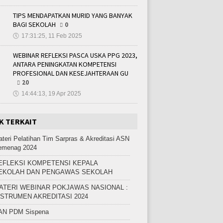
TIPS MENDAPATKAN MURID YANG BANYAK
BAGI SEKOLAH
0
🕔
17:31:25, 11 Feb 2025
WEBINAR REFLEKSI PASCA USKA PPG 2023,
ANTARA PENINGKATAN KOMPETENSI
PROFESIONAL DAN KESEJAHTERAAN GU
20
🕔
14:44:13, 19 Apr 2025
K TERKAIT
teri Pelatihan Tim Sarpras & Akreditasi ASN
emenag 2024
EFLEKSI KOMPETENSI KEPALA
EKOLAH DAN PENGAWAS SEKOLAH
ATERI WEBINAR POKJAWAS NASIONAL :
NSTRUMEN AKREDITASI 2024
AN PDM Sispena