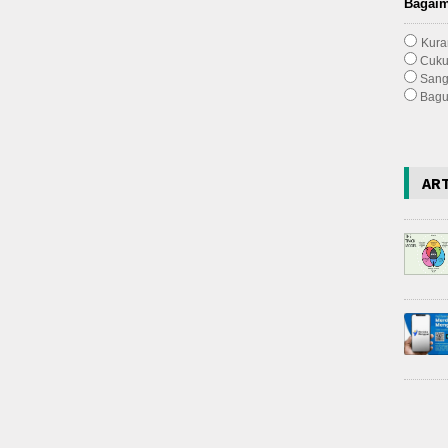
Bagaim
Kura
Cuk
Sang
Bagu
AR