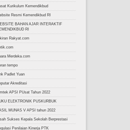
usat Kurikulum Kemendikbud
ebsite Resmi Kemendikbud RI
EBSITE BAHAN AJAR INTERAKTIF
EMENDIKBUD RI
kiran Rakyat.com
etik.com
uara Merdeka.com
oran tempo
nk Padlet Yuan
putar Akreditasi
imtek APSI PUsat Tahun 2022
UKU ELEKTRONIK PUSKURBUK
ASIL MUNAS V APSI tahun 2022
sah Sukses Kepala Sekolah Berprestasi
gulasi Penilaian Kinerja PTK