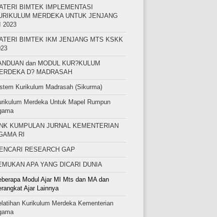
ATERI BIMTEK IMPLEMENTASI
URIKULUM MERDEKA UNTUK JENJANG
I 2023
ATERI BIMTEK IKM JENJANG MTS KSKK
023
ANDUAN dan MODUL KUR?KULUM
ERDEKA D? MADRASAH
stem Kurikulum Madrasah (Sikurma)
urikulum Merdeka Untuk Mapel Rumpun
gama
INK KUMPULAN JURNAL KEMENTERIAN
GAMA RI
ENCARI RESEARCH GAP
EMUKAN APA YANG DICARI DUNIA
berapa Modul Ajar MI Mts dan MA dan
rangkat Ajar Lainnya
latihan Kurikulum Merdeka Kementerian
gama