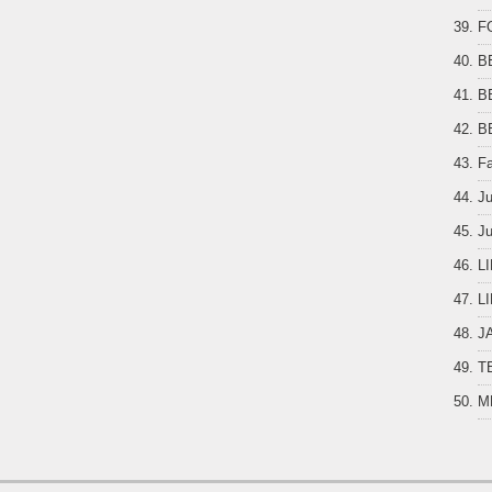
F
B
B
B
F
J
Ju
L
L
J
T
M