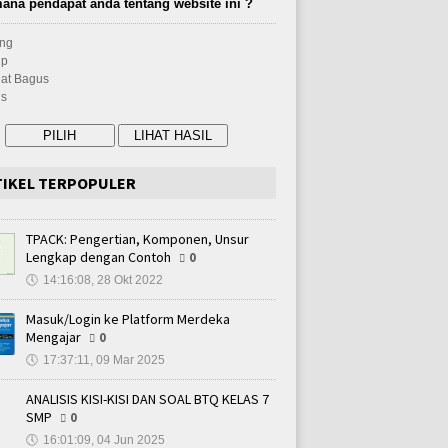
ana pendapat anda tentang website ini ?
ng
up
at Bagus
s
TIKEL TERPOPULER
TPACK: Pengertian, Komponen, Unsur
Lengkap dengan Contoh
0
🕔
14:16:08, 28 Okt 2022
Masuk/Login ke Platform Merdeka
Mengajar
0
🕔
17:37:11, 09 Mar 2025
ANALISIS KISI-KISI DAN SOAL BTQ KELAS 7
SMP
0
🕔
16:01:09, 04 Jun 2025