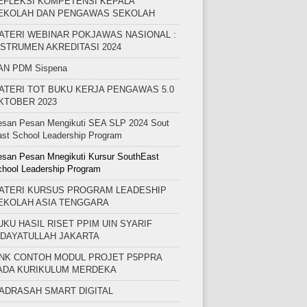
EFLEKSI KOMPETENSI KEPALA
EKOLAH DAN PENGAWAS SEKOLAH
ATERI WEBINAR POKJAWAS NASIONAL :
NSTRUMEN AKREDITASI 2024
AN PDM Sispena
ATERI TOT BUKU KERJA PENGAWAS 5.0
KTOBER 2023
esan Pesan Mengikuti SEA SLP 2024 Sout
st School Leadership Program
san Pesan Mnegikuti Kursur SouthEast
hool Leadership Program
ATERI KURSUS PROGRAM LEADESHIP
EKOLAH ASIA TENGGARA
UKU HASIL RISET PPIM UIN SYARIF
IDAYATULLAH JAKARTA
INK CONTOH MODUL PROJET P5PPRA
ADA KURIKULUM MERDEKA
ADRASAH SMART DIGITAL