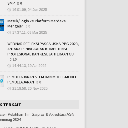
SMP
0
🕔
16:01:09, 04 Jun 2025
Masuk/Login ke Platform Merdeka
Mengajar
0
🕔
17:37:11, 09 Mar 2025
WEBINAR REFLEKSI PASCA USKA PPG 2023,
ANTARA PENINGKATAN KOMPETENSI
PROFESIONAL DAN KESEJAHTERAAN GU
20
🕔
14:44:13, 19 Apr 2025
PEMBELAJARAN STEM DAN MODEL-MODEL
PEMBELAJARAN
0
🕔
21:18:58, 20 Nov 2025
K TERKAIT
teri Pelatihan Tim Sarpras & Akreditasi ASN
emenag 2024