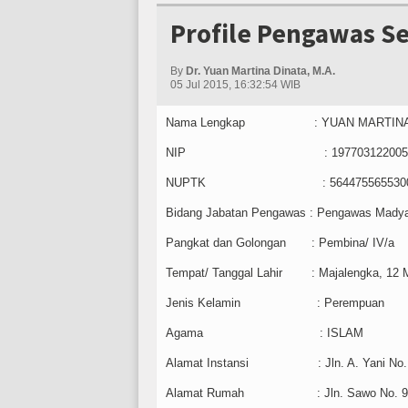
Profile Pengawas S
By
Dr. Yuan Martina Dinata, M.A.
05 Jul 2015, 16:32:54 WIB
Nama Lengkap : YUAN MARTINA DIN
NIP : 19770312200501
NUPTK : 5644755655300
Bidang Jabatan Pengawas : Pengawas Mady
Pangkat dan Golongan : Pembina/ IV/a
Tempat/ Tanggal Lahir : Majalengka, 12 M
Jenis Kelamin : Perempuan
Agama : ISLAM
Alamat Instansi : Jln. A. Yani No. 11
Alamat Rumah : Jln. Sawo No. 98 RT 0