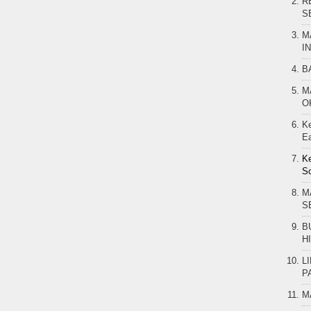
R
S
M
I
B
M
O
K
Ea
Ke
Sc
M
S
B
H
L
P
M