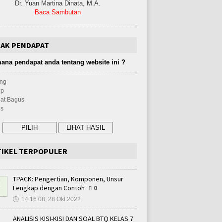
Dr. Yuan Martina Dinata, M.A.
Baca Sambutan
JAK PENDAPAT
ana pendapat anda tentang website ini ?
ng
up
at Bagus
s
TIKEL TERPOPULER
TPACK: Pengertian, Komponen, Unsur
Lengkap dengan Contoh
0
🕔
14:16:08, 28 Okt 2022
ANALISIS KISI-KISI DAN SOAL BTQ KELAS 7