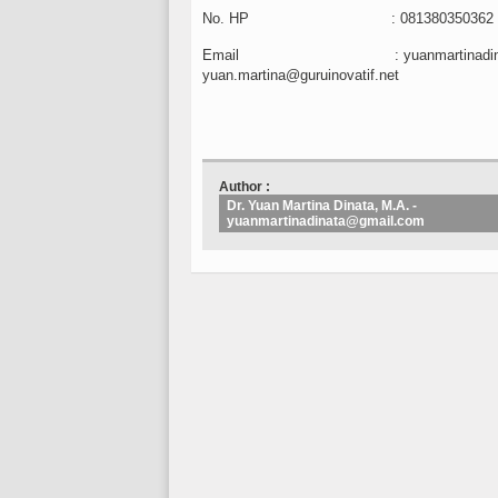
No. HP : 081380350362
Email :
yuanmartinad
yuan.martina@guruinovatif.net
Author :
Dr. Yuan Martina Dinata, M.A. -
yuanmartinadinata@gmail.com