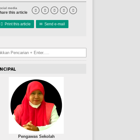
ocial media





hare this article

Print this article
✉
Send e-mail
NCIPAL
Pengawas Sekolah