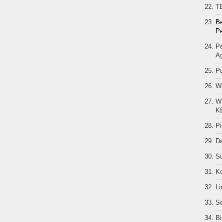
T
Be
Pe
Pe
A
P
W
W
K
Pi
D
S
K
Li
Se
B