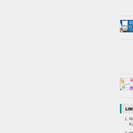
LIN
Ma
K