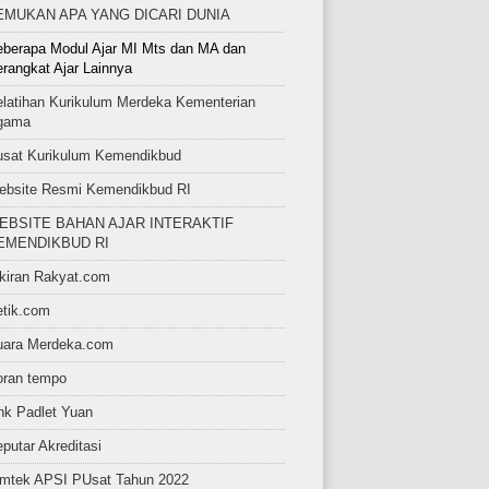
EMUKAN APA YANG DICARI DUNIA
berapa Modul Ajar MI Mts dan MA dan
rangkat Ajar Lainnya
latihan Kurikulum Merdeka Kementerian
gama
usat Kurikulum Kemendikbud
ebsite Resmi Kemendikbud RI
EBSITE BAHAN AJAR INTERAKTIF
EMENDIKBUD RI
kiran Rakyat.com
etik.com
uara Merdeka.com
oran tempo
nk Padlet Yuan
putar Akreditasi
imtek APSI PUsat Tahun 2022