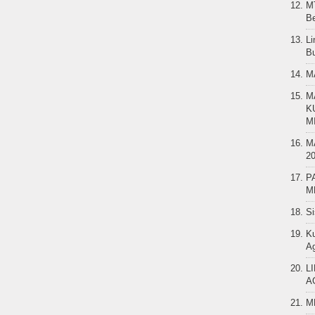
MT
B
Li
B
M
M
K
M
M
2
P
M
Si
K
A
L
A
M