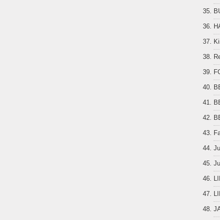
B
H
Ki
Re
F
B
B
B
F
J
Ju
L
L
J