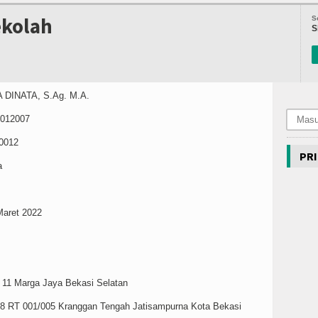
ekolah
S
S
ATA, S.Ag. M.A.
2007
012
PRI
a
aret 2022
 Marga Jaya Bekasi Selatan
01/005 Kranggan Tengah Jatisampurna Kota Bekasi