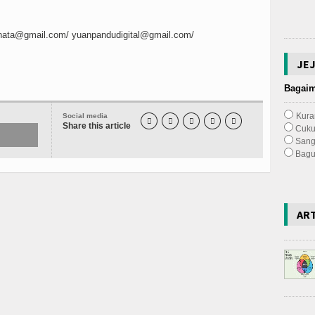
inata@gmail.com
/
yuanpandudigital@gmail.com
/
JE
Bagaim
Kura
Social media





Share this article
Cuk
Sang
Bagu
AR